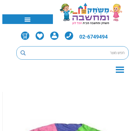
02-6749494