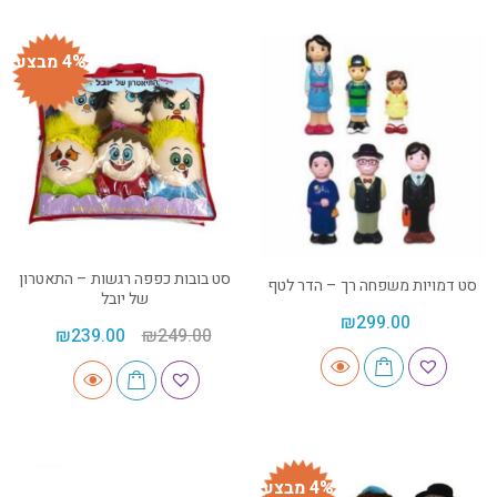
4% מבצע
סט בובות כפפה רגשות – התאטרון
סט דמויות משפחה רך – הדר לטף
של יובל
₪
299.00
₪
239.00
₪
249.00
4% מבצע