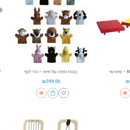
ב
בובות כפפה של חיות – הדר לטף
₪
399.00
₪