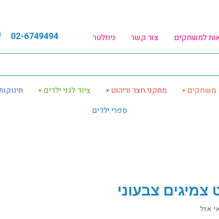
02-6749494
אות למשחקים
צור קשר
ניוזלטר
משחקים
מתקני חצר וריהוט
ציוד לגני ילדים
תינוקות
ספרי ילדים
 צמיגים צבעוני
י אזל