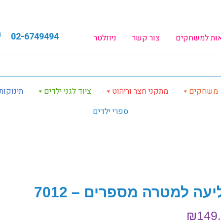
02-6749494
אות למשחקים
צור קשר
ניוזלטר
משחקים
מתקני חצר וריהוט
ציוד לגני ילדים
תינוקות
ספרי ילדים
עה למטרה מספרים – 7012
₪
149