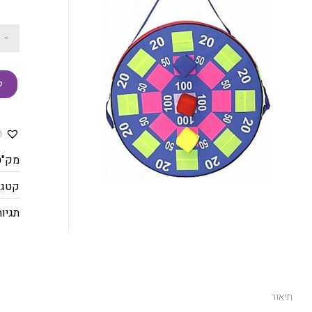
-
ק
ה
מק"ט
קטגו
תגיות
תיאור