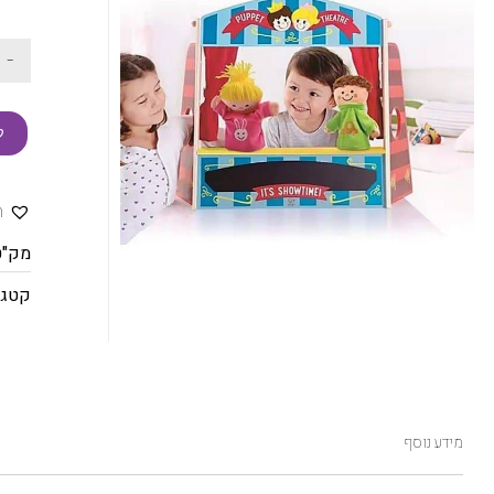
-
ק
ה
מק"ט
קטגו
מידע נוסף