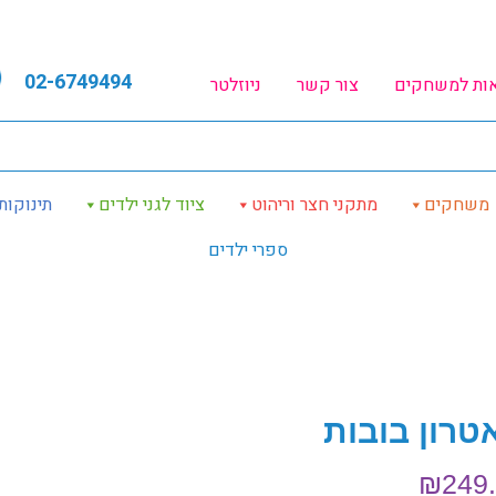
02-6749494
אות למשחקים
צור קשר
ניוזלטר
משחקים
מתקני חצר וריהוט
ציוד לגני ילדים
תינוקות
ספרי ילדים
טרון בובות
₪
249