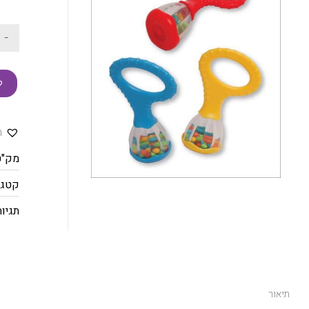
-
ק
ה
מק"ט
קטגו
תגיות
תיאור