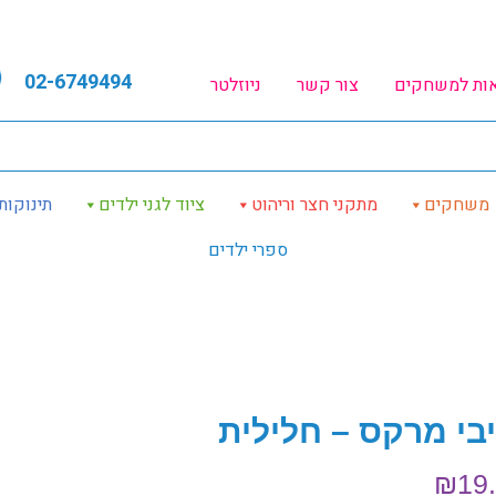
02-6749494
אות למשחקים
צור קשר
ניוזלטר
משחקים
מתקני חצר וריהוט
ציוד לגני ילדים
תינוקות
ספרי ילדים
יבי מרקס – חלילית
₪
19