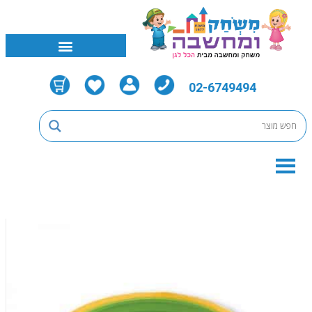
02-6749494