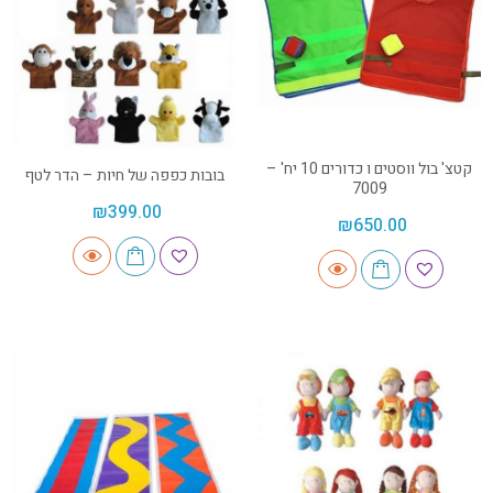
קטצ' בול ווסטים ו כדורים 10 יח' –
בובות כפפה של חיות – הדר לטף
7009
₪
399.00
₪
650.00