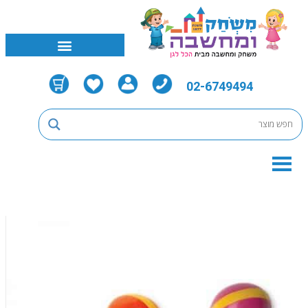
02-6749494