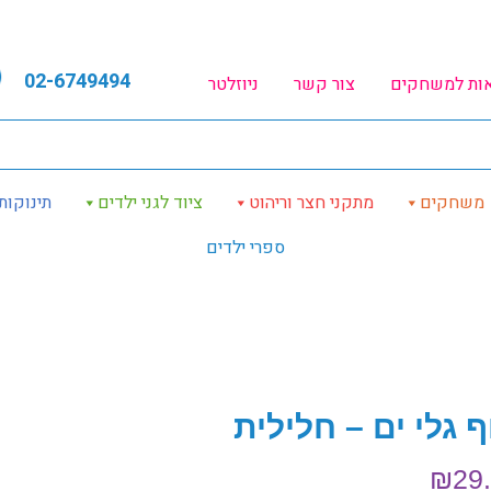
02-6749494
אות למשחקים
צור קשר
ניוזלטר
משחקים
מתקני חצר וריהוט
ציוד לגני ילדים
תינוקות
ספרי ילדים
 גלי ים – חלילית
₪
29