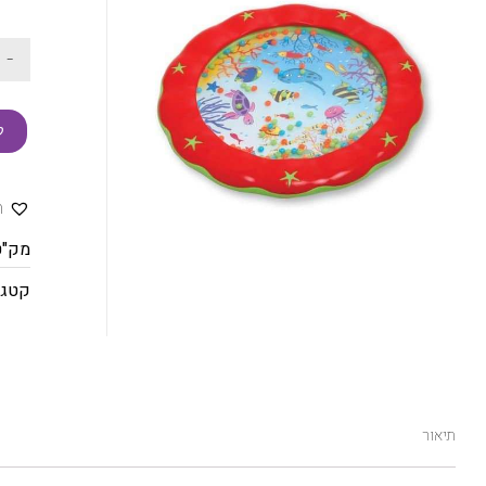
-
ק
ה
מק"ט
קטגו
תיאור