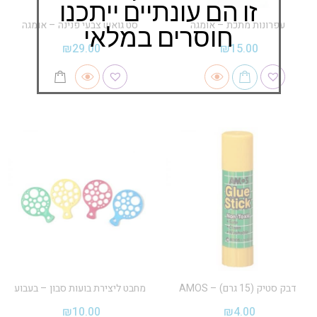
זו הם עונתיים ייתכנו
עפרונות מתכת – אומגה
סט גואש צבעי פנינה – אומגה
חוסרים במלאי
₪
29.00
₪
15.00
דבק סטיק (15 גרם) – AMOS
מחבט ליצירת בועות סבון – בעבוע
₪
10.00
₪
4.00