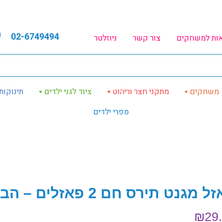
02-6749494
אות למשחקים
צור קשר
ניוזלטר
משחקים
מתקני חצר וריהוט
ציוד לגני ילדים
תינוקות
ספרי ילדים
 מגנט תירס חם 2 פאזלים – הבוס הקטן
₪
29