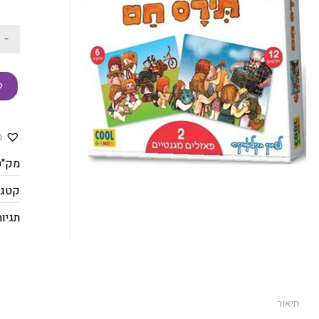
-
ק
ה
מק"ט
קטגו
תגיות
תיאור