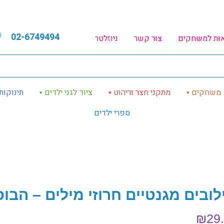
02-6749494
אות למשחקים
צור קשר
ניוזלטר
משחקים
מתקני חצר וריהוט
ציוד לגני ילדים
תינוקות
ספרי ילדים
לובים מגנטיים חרוזי מילים – הבו
₪
29