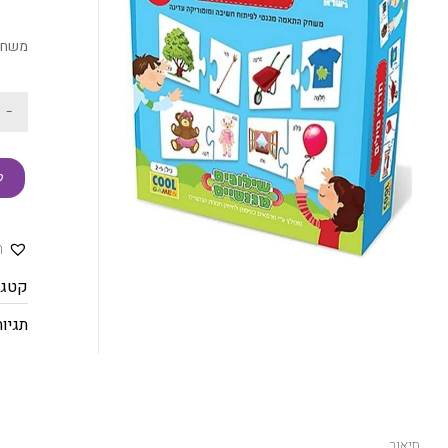
משחק 
-
ק
ה
קטגו
תגיות
תיאור