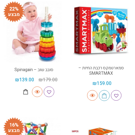
22%
מבצע
סמארטמקס רכבת החיות –
סובב שוב – Spinagain
SMARTMAX
₪
139.00
₪
179.00
₪
159.00
16%
מבצע