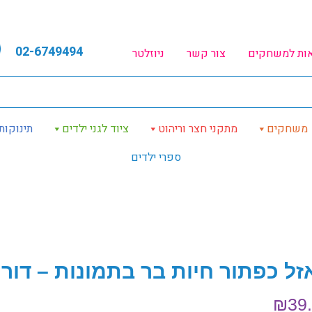
02-6749494
אות למשחקים
צור קשר
ניוזלטר
משחקים
מתקני חצר וריהוט
ציוד לגני ילדים
תינוקות
ספרי ילדים
זל כפתור חיות בר בתמונות – דורון
₪
39