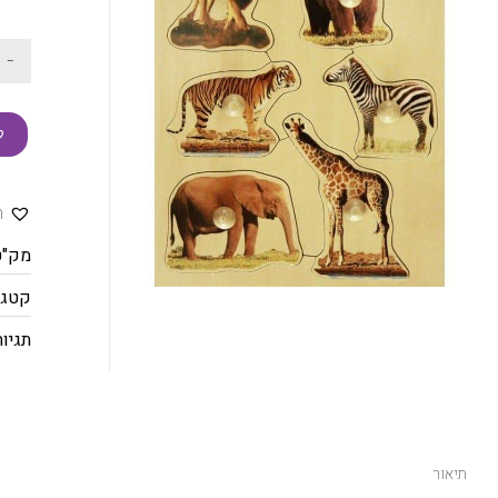
-
ק
ה
מק"ט
קטגו
תגיות
תיאור