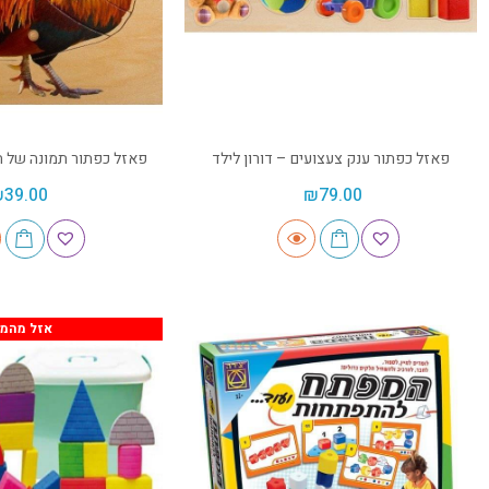
פאזל כפתור ענק צעצועים – דורון לילד
פאזל כפתור תמונה של תר
₪
39.00
₪
79.00
אזל מהמל