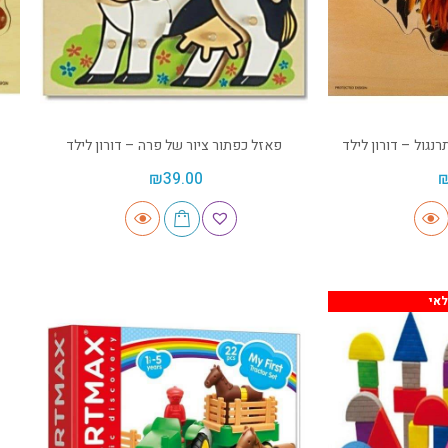
נגול – דורון לילד
פאזל כפתור ציור של פרה – דורון לילד
₪
39.00
אי