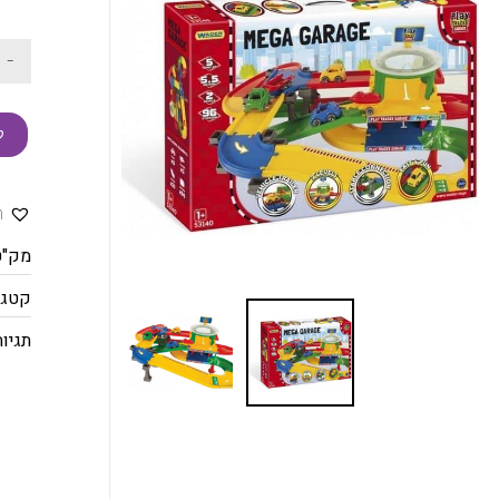
-
ק
ה
מק"ט
קטגו
תגיות