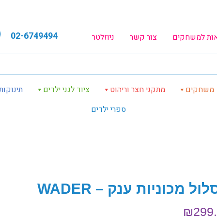
02-6749494
אות למשחקים
צור קשר
ניוזלטר
משחקים
מתקני חצר וריהוט
ציוד לגני ילדים
תינוקות
ספרי ילדים
ול מכוניות ענק – WADER
₪
299