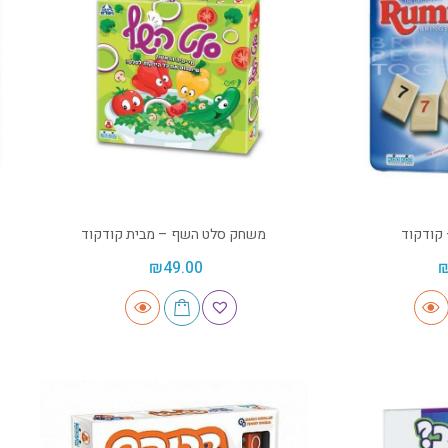
 קודקוד
משחק סלט השף – מבית קודקוד
₪
49.00