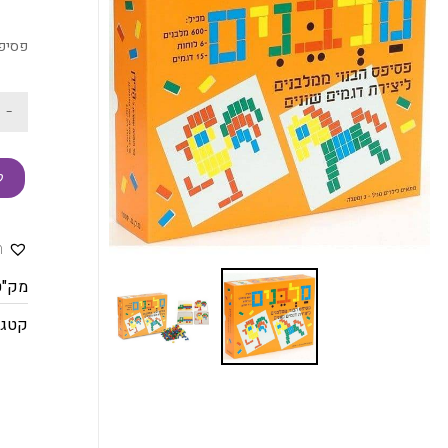
פסיפס
-
ק
ה
מק"ט
קטגו