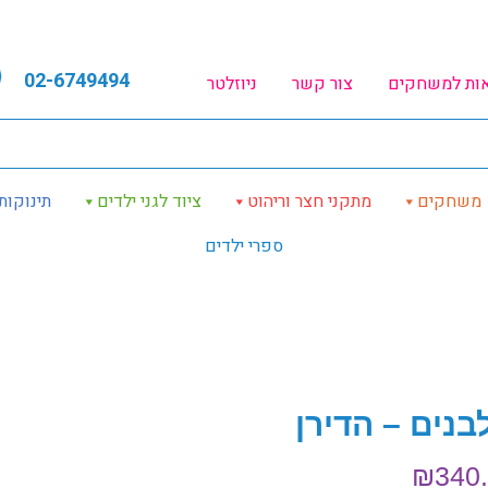
02-6749494
אות למשחקים
צור קשר
ניוזלטר
משחקים
מתקני חצר וריהוט
ציוד לגני ילדים
תינוקות
ספרי ילדים
בנים – הדירן
₪
340