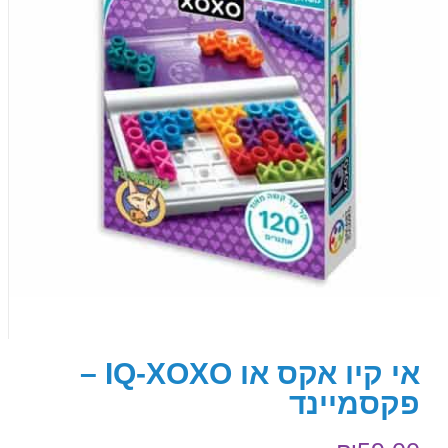
אי קיו אקס או IQ-XOXO –
פקסמיינד