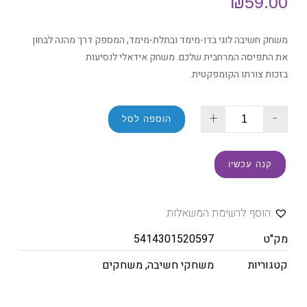
₪
59.00
משחק חשיבה לוגי בדו-מימד ובתלת-מימד, המספק דרך מהנה לבחון
את התפיסה המרחבית שלכם. משחק אידאלי לנסיעות
בזכות צורתו הקומפקטית.
+
-
הוספה לסל
קנה עכשיו
הוסף לרשימת המשאלות
מק"ט
5414301520597
קטגוריות
משחקי חשיבה
,
משחקים