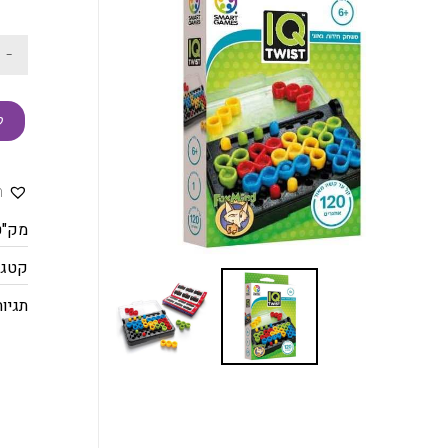
-
ק
ה
מק"ט
קטגו
תגיות