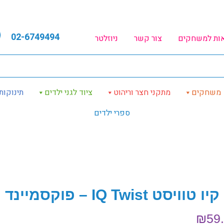
02-6749494
אות למשחקים
צור קשר
ניוזלטר
משחקים
מתקני חצר וריהוט
ציוד לגני ילדים
תינוקות
ספרי ילדים
 טוויסט IQ Twist – פוקסמיינד
₪
59