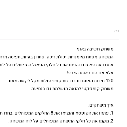
תיאור
משחק חשיבה גאוני
המשחק מפתח מיומנויות: יכולת ריכוז, פתרון בעיות, תפיסה מרח
אתגרו את עצמכם והניחו את כל חלקי הפאזל המפותלים על לוח
אלא אם הם באותו הצבע!
120 חידות מאתגרות בדרגות קושי עולות מקל לקשה מאוד
משחק קומפקטי להנאה מושלמת גם בנסיעה.
איך משחקים:
1. פתחו את הקופסא והוציאו את 8 החלקים המפותלים. בחרו חידה והניחו את הפינים על לוח המשחק כפי שהם מופיעים בכתב החידה.
2. מקמו את כל חלקי המשחק המפותלים על לוח המשחק.