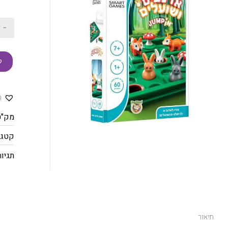
-
ק
ה
מק"ט
קטגו
תגיות
תיאור