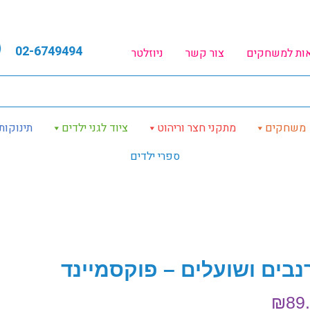
02-6749494
אות למשחקים
צור קשר
ניוזלטר
משחקים
מתקני חצר וריהוט
ציוד לגני ילדים
תינוקות
ספרי ילדים
נבים ושועלים – פוקסמיינד
₪
89