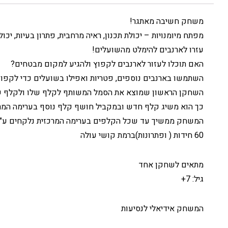
משחק חשיבה מאתגר!
מפתח מיומנויות – יכולת תכנון, ראיה מרחבית, פתרון בעיות, יכול
עזרו לארנבים להימלט מהשועלים!
האם תוכלו לעזור לארנבים לקפוץ ולהגיע למקום מבטחים?
השתמשו בארנבים נוספים, פטריות ואפילו בשועלים כדי לקפוץ
השחקן הראשון שמוצא את הסמל המשותף לקלף שלו ולקלף שבמ
כך הוא משיג קלף חדש ובמקביל חושף קלף נוסף בערימה המרכ
המשחק ממשיך עד שכל הקלפים בערימה המרכזית נלקחים ע"י
60 חידות ( ופתרונות)ברמת קושי עולה
מתאים לשחקן אחד
גיל: 7+
המשחק אידיאלי לנסיעות