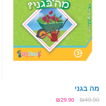
מה בגני
₪
49.90
₪
29.90