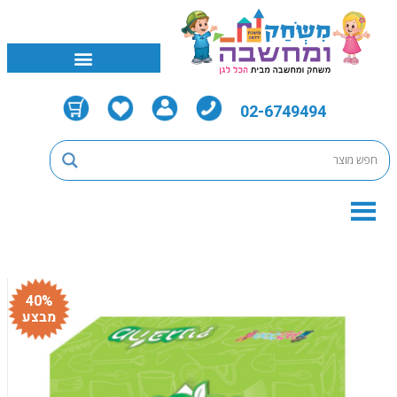
02-6749494
40%
מבצע