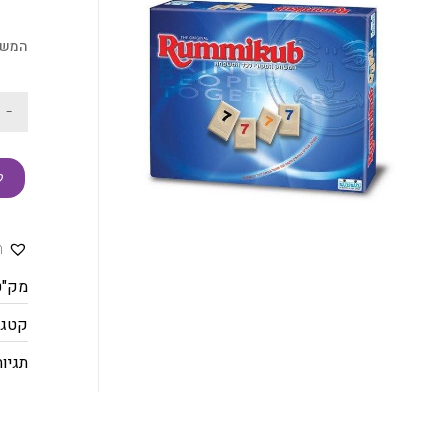
המשח
-
ק
ה
מק"ט
קטגו
תגיות