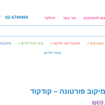
02-6749494
אות למשחקים
צור קשר
ניוזלטר
משחקים
מתקני חצר וריהוט
ציוד לגני ילדים
תינוקות
ספרי ילדים
מיקוב פורטונה – קודקוד
₪
69