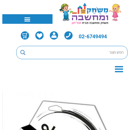
02-6749494