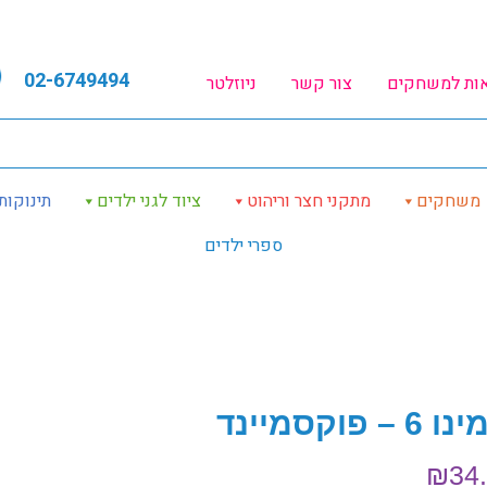
02-6749494
אות למשחקים
צור קשר
ניוזלטר
משחקים
מתקני חצר וריהוט
ציוד לגני ילדים
תינוקות
ספרי ילדים
6 – פוקסמיינד
₪
34