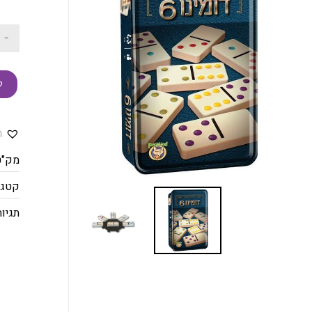
-
ק
ה
מק"ט
קטגו
תגיות