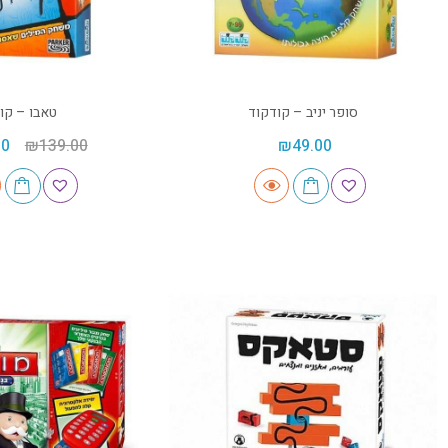
סופר יניב – קודקוד
טאבו – קו
00
₪
139.00
₪
49.00