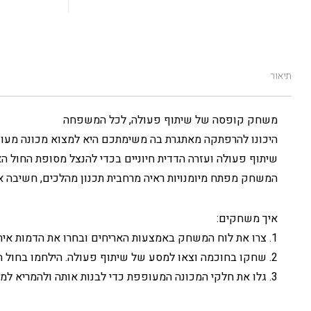
תיאור
משחק קופסה של שיתוף פעולה, לכל המשפחה
היכונו להרפתקה מאתגרת בה משימתכם היא למצוא מכונה מעופ
שיתוף פעולה ועזרה הדדית חיוניים בכדי להנצל מסופת החול הא
המשחק מפתח מיומנויות ראיה מרחבית תכנון מהלכים, חשיבה 
איך משחקים:
1. צרו את לוח המשחק באמצעות האריחים ובחרו את הדמות איתה תשחקו בהתאם ליכולת המיוחדת שלה.
2. שחקו בחוכמה וצאו למסע של שיתוף פעולה. הילחמו בחול הטובעני, בשמש הלוהטת ובסופות החול. תמרנו יחד בין אריחי המשחק.
3. גלו את חלקי המכונה המעופפת כדי לבנות אותה ולהמריא למקום מבטחים. שתפו פעולה ושמרו זה על זה, כי הניצחון וההפסד משותפים!