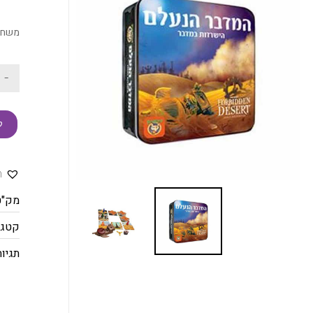
משחק
-
ק
ה
מק"ט
קטגו
תגיות