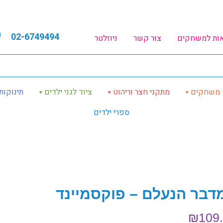
02-6749494
אות למשחקים
צור קשר
ניוזלטר
משחקים
מתקני חצר וריהוט
ציוד לגני ילדים
תינוקות
ספרי ילדים
דבר הנעלם – פוקסמיינד
₪
109