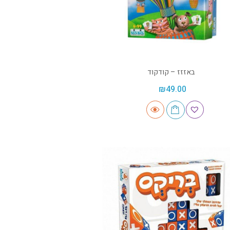
באזזז – קודקוד
₪
49.00