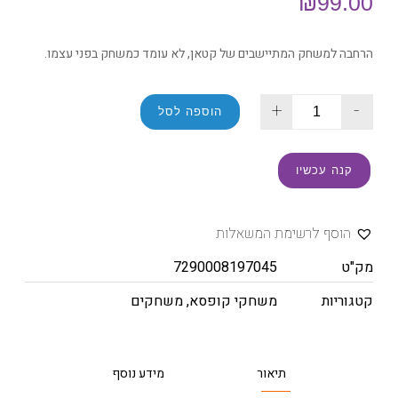
₪
99.00
הרחבה למשחק המתיישבים של קטאן, לא עומד כמשחק בפני עצמו.
+
-
הוספה לסל
קנה עכשיו
הוסף לרשימת המשאלות
מק"ט
7290008197045
קטגוריות
משחקי קופסא
,
משחקים
תיאור
מידע נוסף