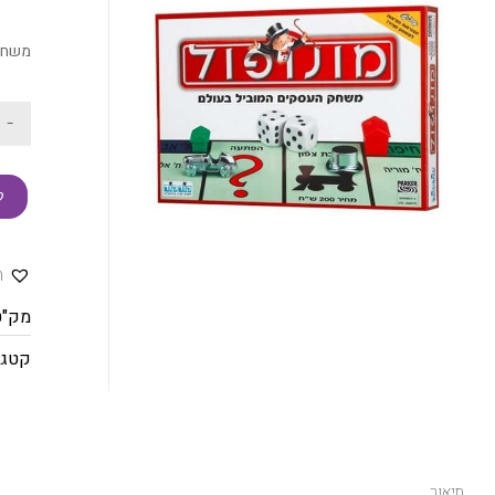
משחק 
-
ק
ה
מק"ט
קטגו
תיאור