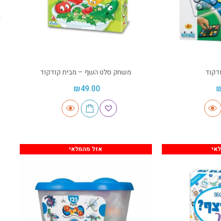
דקוד
משחק סלט השף – מבית קודקוד
₪
49.00
אי
אזל מהמלאי