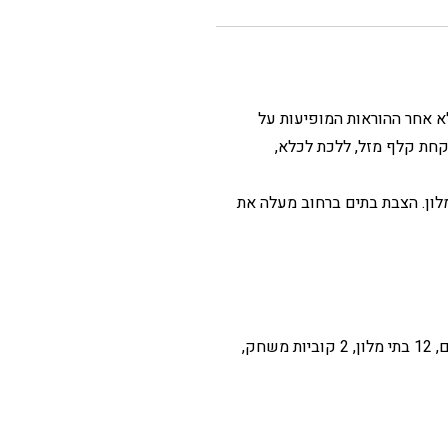
אם לסכום שהן מראות, וממלא אחר ההוראות המופיעות על
קחת קלף מזל, ללכת לכלא,
לון. הצבת בתים ברחוב מעלה את
המשחק מכיל: לוח משחק, 6 כלי משחק ממתכת, קלפי משחק, שטרי קניין, קלפי הפתעה, קלפי תיבת מזל, חבילת שטרות כסף, 32 בתים, 12 בתי מלון, 2 קוביות משחק,