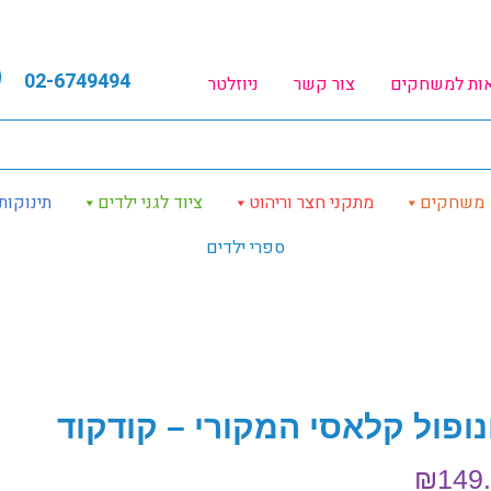
02-6749494
אות למשחקים
צור קשר
ניוזלטר
משחקים
מתקני חצר וריהוט
ציוד לגני ילדים
תינוקות
ספרי ילדים
נופול קלאסי המקורי – קודקוד
₪
149