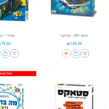
טיסה 501 – קודקוד
ספידי – קו
₪
79.00
₪
139.00
אזל מהמל