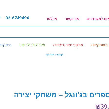
02-6749494
אות למשחקים
צור קשר
ניוזלטר
משחקים
מתקני חצר וריהוט
ציוד לגני ילדים
תינוקות
ספרי ילדים
פרים בג'ונגל – משחקי יצירה
₪
39