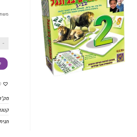
משחק
-
ק
ה
מק"ט
קטגו
תגית