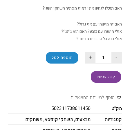
האם תוכלו לנחש איזו דמות מסתיר השחקן השני?
האם זה מישהו עם אף גדול?
אולי מישהו עם כובע? האם הוא ג'ינג'י?
אולי הוא כל הדברים גם יחד?!
+
-
הוספה לסל
קנה עכשיו
הוסף לרשימת המשאלות
מק"ט
502311738611450
קטגוריות
מבצעים
,
משחקי קופסא
,
משחקים