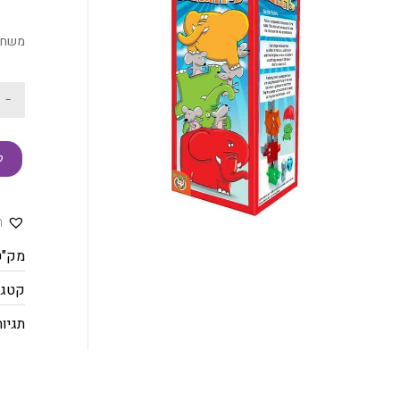
משחק
-
ק
ה
מק"ט
קטגו
תגיות