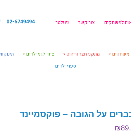
02-6749494
אות למשחקים
צור קשר
ניוזלטר
משחקים
מתקני חצר וריהוט
ציוד לגני ילדים
תינוקות
ספרי ילדים
ברים על הגובה – פוקסמיינד
₪
89