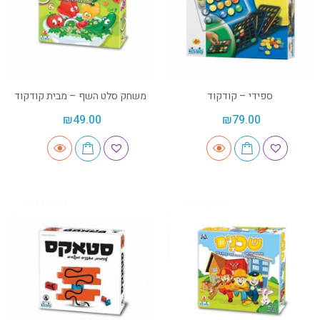
ספידי – קודקוד
משחק סלט השף – מבית קודקוד
₪
49.00
₪
79.00