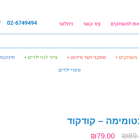
02-6749494
אות למשחקים
צור קשר
ניוזלטר
משחקים
מתקני חצר וריהוט
ציוד לגני ילדים
תינוקות
ספרי ילדים
טומימה – קודקוד
₪
89
₪
79.00