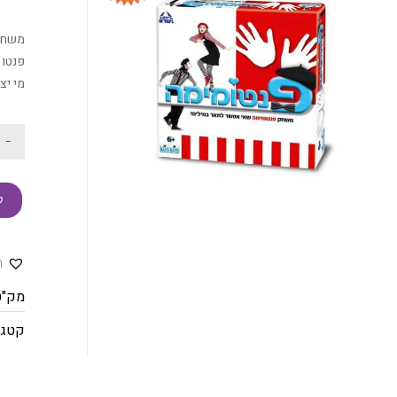
משחק 
פנטו 
מי יצ
-
ק
ה
מק"ט
קטגו