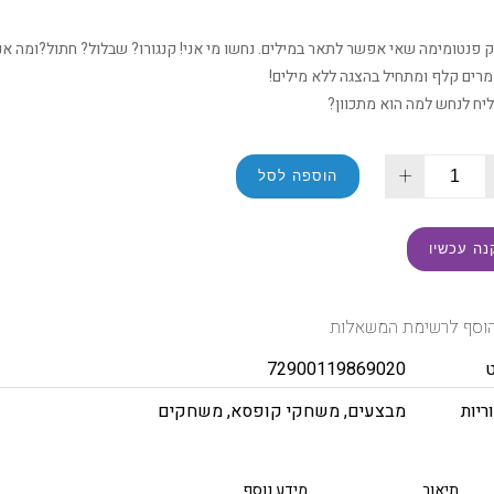
פנטומימה שאי אפשר לתאר במילים. נחשו מי אני! קנגורו? שבלול? חתול?ומה א
מרים קלף ומתחיל בהצגה ללא מילים!
ליח לנחש למה הוא מתכוון?
+
הוספה לסל
נה עכשיו
וסף לרשימת המשאלות
72900119869020
ריות
מבצעים
,
משחקי קופסא
,
משחקים
תיאור
מידע נוסף