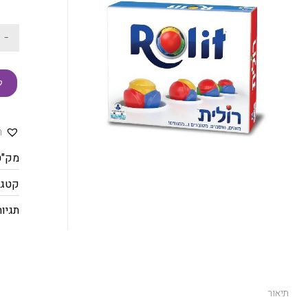
-
ק
ה
מק"ט
קטגו
תגיות
תיאור