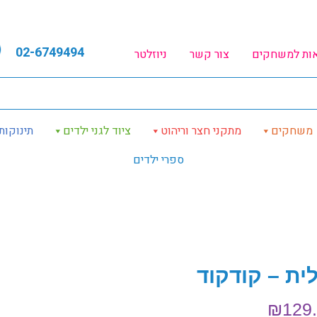
02-6749494
אות למשחקים
צור קשר
ניוזלטר
משחקים
מתקני חצר וריהוט
ציוד לגני ילדים
תינוקות
ספרי ילדים
לית – קודקוד
₪
129