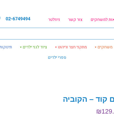
02-6749494
אות למשחקים
צור קשר
ניוזלטר
משחקים
מתקני חצר וריהוט
ציוד לגני ילדים
תינוקות
ספרי ילדים
 קוד – הקוביה
₪
129