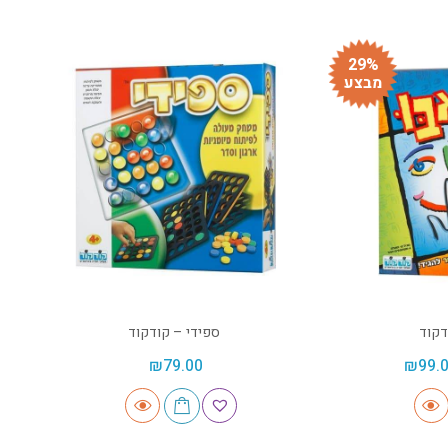
29%
מבצע
דקוד
ספידי – קודקוד
₪
79.00
₪
99.