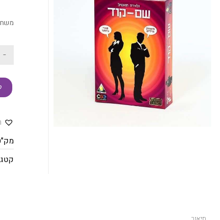
משחק 
-
ק
ה
מק"ט
קטגו
תיאור