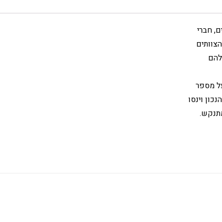
צוותים
להם
על מספר
כון וינסו
תנקש.