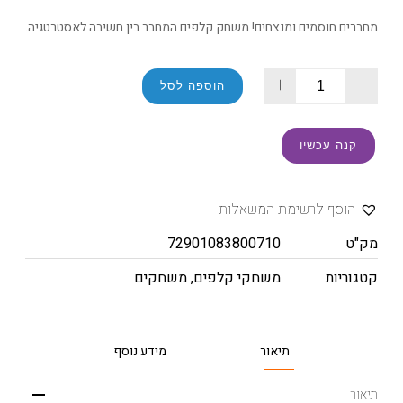
מחברים חוסמים ומנצחים! משחק קלפים המחבר בין חשיבה לאסטרטגיה.
+
-
הוספה לסל
קנה עכשיו
הוסף לרשימת המשאלות
מק"ט
72901083800710
קטגוריות
משחקי קלפים
,
משחקים
תיאור
מידע נוסף
תיאור