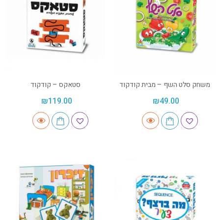
משחק סלט השף – מבית קודקוד
סטאקס – קודקוד
₪
119.00
₪
49.00