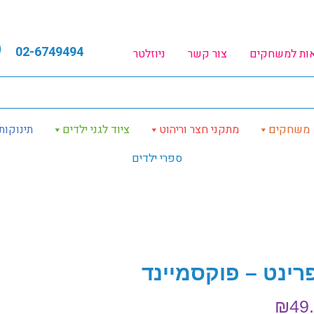
02-6749494
אות למשחקים
צור קשר
ניוזלטר
משחקים
מתקני חצר וריהוט
ציוד לגני ילדים
תינוקות
ספרי ילדים
רינט – פוקסמיינד
₪
49