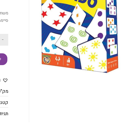
משחק 
סיימת
-
ק
ה
מק"ט
קטגו
תגית