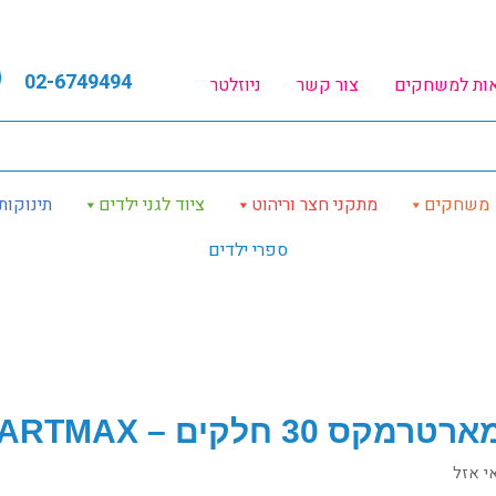
02-6749494
אות למשחקים
צור קשר
ניוזלטר
משחקים
מתקני חצר וריהוט
ציוד לגני ילדים
תינוקות
ספרי ילדים
רמקס 30 חלקים – SMARTMAX
י אזל