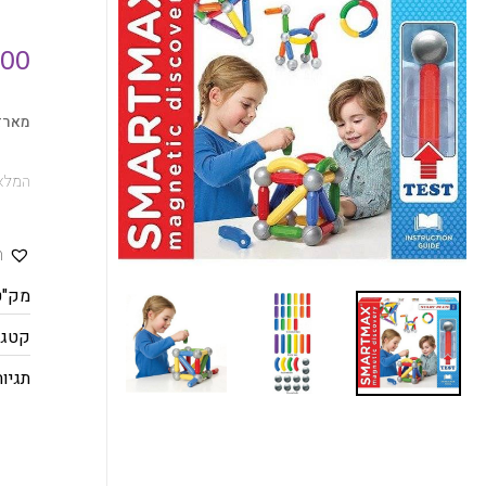
.00
מארזי
המלאי
ה
מק"ט
קטגו
תגיות