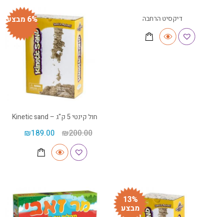
דיקסיט הרחבה
6% מבצע
חול קינטי 5 ק"ג – Kinetic sand
₪
189.00
₪
200.00
13%
מבצע