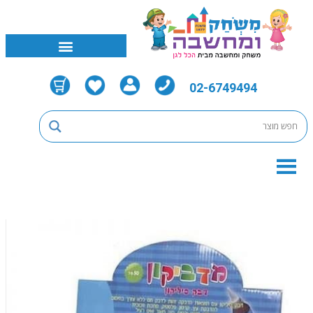
02-6749494