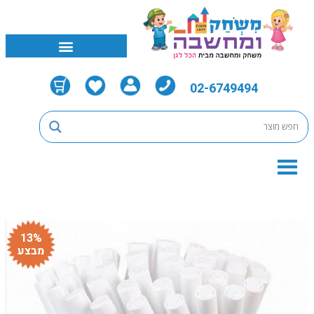
02-6749494
13%
מבצע