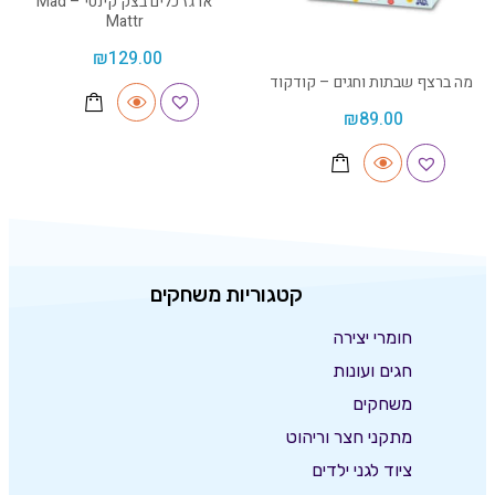
ארגז כלים בצק קינטי – Mad
Mattr
₪
129.00
מה ברצף שבתות וחגים – קודקוד
₪
89.00
קטגוריות משחקים
חומרי יצירה
חגים ועונות
משחקים
מתקני חצר וריהוט
ציוד לגני ילדים