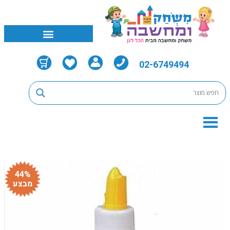
02-6749494
44%
מבצע