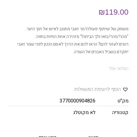
₪
119.00
משחק של שיתוף פעולה! מר זאבי מתגנב לאיטו אל תוך היער.
"מהר! מהר! בואו נלך הביתה!" מזהירה אחת החיות בחווה.
רוצים לעזור להם? הראו להם את הדרך לאסם הנכון לפני שמר זאבי
יתקדם בשביל האבנים אל השדה.
המלאי אזל
הוסף לרשימת המשאלות
מק"ט
3770000904826
קטגוריה
לא מקוטלג