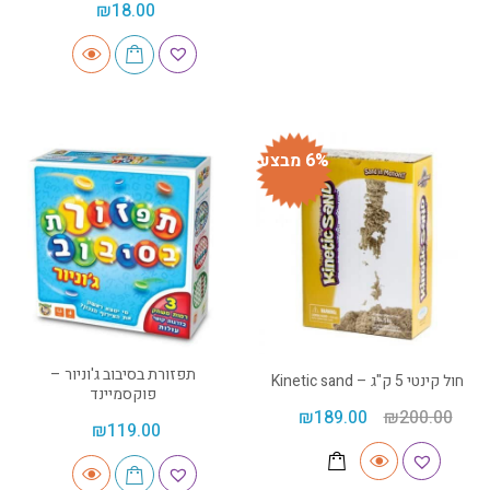
₪
18.00
6% מבצע
תפזורת בסיבוב ג'וניור –
חול קינטי 5 ק"ג – Kinetic sand
פוקסמיינד
₪
189.00
₪
200.00
₪
119.00