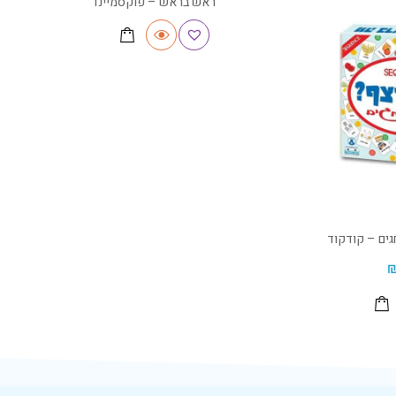
ראש בראש – פוקסמיינד
ים – קודקוד