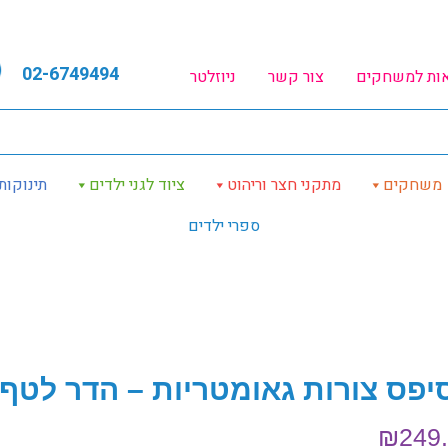
02-6749494
אות למשחקים
צור קשר
ניוזלטר
משחקים
מתקני חצר וריהוט
ציוד לגני ילדים
תינוקות
ספרי ילדים
יפס צורות גאומטריות – הדר לטף
₪
249