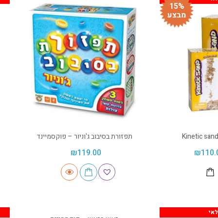
15%
מבצע
תפזורת בסיבוב ג'וניור – פוקסמיינד
₪
119.00
₪
110.
אי
אזל מהמלאי