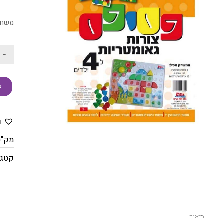
משחק לציור פס
-
ק
ה
מק"ט
קטגו
תיאור