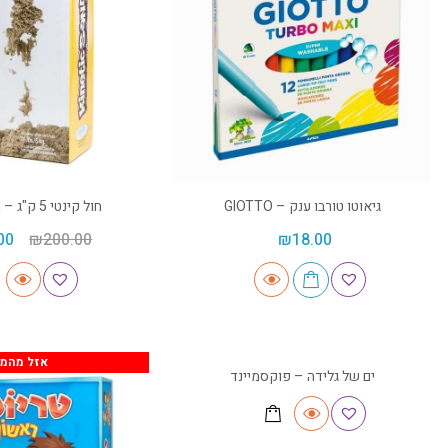
גיאוטו טורבו ענק – GIOTTO
חול קינטי 5 ק"ג – Kinetic sand
00
₪
200.00
₪
18.00
אזל מהמלאי
אזל מהמל
ים של גלידה – פוקסמיינד