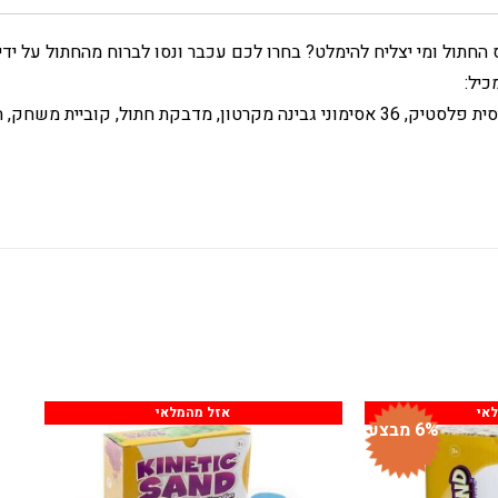
 החתול ומי יצליח להימלט? בחרו לכם עכבר ונסו לברוח מהחתול על ידי
יל:
יית משחק, הוראות משחק .
אי
אזל מהמלאי
6% מבצע