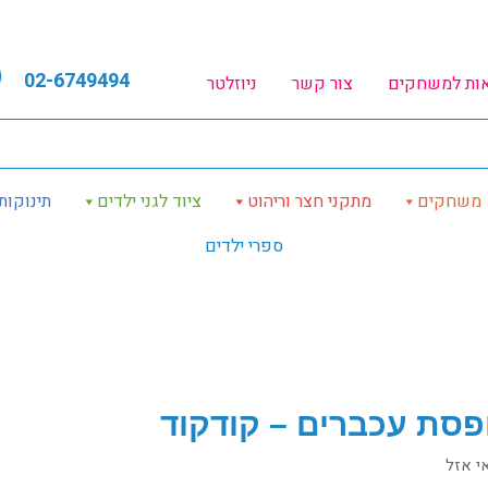
02-6749494
אות למשחקים
צור קשר
ניוזלטר
משחקים
מתקני חצר וריהוט
ציוד לגני ילדים
תינוקות
ספרי ילדים
פסת עכברים – קודקוד
י אזל