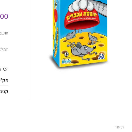
.00
חושבי
המלאי
ה
מק"ט
קטגו
תיאור